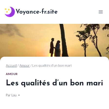
Aller
au
Voyance-fr.site
contenu
Accueil
/
Amour
/
Les qualités d’un bon mari
AMOUR
Les qualités d’un bon mari
Par
19 décembre 2024
Lou