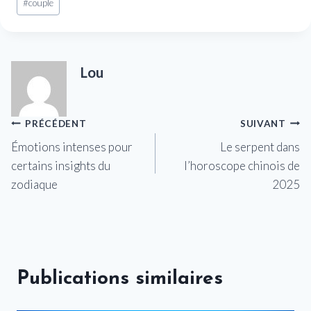
#
couple
de
la
publication :
Lou
Navigation
PRÉCÉDENT
SUIVANT
Émotions intenses pour
Le serpent dans
de
certains insights du
l’horoscope chinois de
l’article
zodiaque
2025
Publications similaires