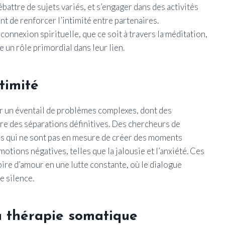
battre de sujets variés, et s’engager dans des activités
 de renforcer l’intimité entre partenaires.
connexion spirituelle, que ce soit à travers la méditation,
e un rôle primordial dans leur lien.
timité
r un éventail de problèmes complexes, dont des
re des séparations définitives. Des chercheurs de
les qui ne sont pas en mesure de créer des moments
otions négatives, telles que la jalousie et l’anxiété. Ces
ire d’amour en une lutte constante, où le dialogue
e silence.
la thérapie somatique