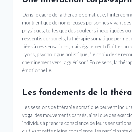
Une interaction corps-espri
Dans le cadre de la thérapie somatique, l’interconne
montrent que de nombreuses personnes vivant des
physiques, telles que des douleurs inexpliquées ou 
ressentis corporels, la thérapie somatique permet 
liées à ces sensations, mais également d’initier un
Lyons, psychologue holistique, “le choix de se reco
cheminement vers la guérison”. En ce sens, la thérap
émotionnelle.
Les fondements de la thér
Les sessions de thérapie somatique peuvent inclure
yoga, des mouvements dansés, ainsi que des exercic
individus à prendre conscience de leurs sensations
cultivant cette pleine conscience, les participants