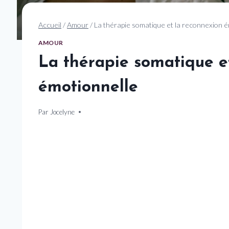
Accueil
/
Amour
/
La thérapie somatique et la reconnexion 
AMOUR
La thérapie somatique e
émotionnelle
Par
17 décembre 2024
Jocelyne