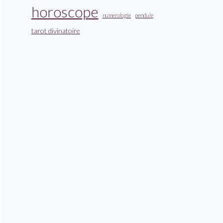
horoscope
numerologie
pendule
tarot divinatoire