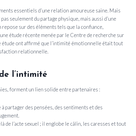
ements essentiels d’une relation amoureuse saine. Mais
git pas seulement du partage physique, mais aussi d’une
repose sur des éléments tels que la confiance,
 une étude récente menée par le Centre de recherche sur
e étude ont affirmé que l’intimité émotionnelle était tout
sfaction relationnelle.
e l’intimité
nies, forment un lien solide entre partenaires :
é à partager des pensées, des sentiments et des
jugement.
à de l’acte sexuel ; il englobe le câlin, les caresses et tout