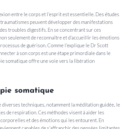
t
xion entre le corps et l’esprit est essentielle. Des études
 traumatismes peuvent développer des manifestations
des troubles digestifs. En se concentrant sur ces
non seulement de reconnaître et d’accueillir les émotions
 processus de guérison. Comme l’explique le Dr Scott
nnecter à son corps est une étape primordiale dans le
ie somatique offre une voie vers la libération
apie somatique
 diverses techniques, notamment la méditation guidée, le
es de respiration. Ces méthodes visent à aider les
 corporelles et des émotions qui les entourent. En
 deviennent capables de s’affranchir des pensées limitantes