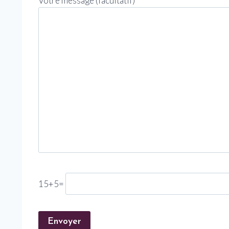
Votre message (facultatif)
15+5=