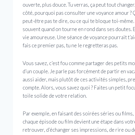
ouverte, plus douce. Tu verras, ça peut tout changer
côté, pourquoi pas consulter une voyance amour ? Ç
peut-être pas te dire, ou ce qui te bloque toi-même.
souvent quand on tourne en rond dans ses doutes. Et
vie amoureuse. Une séance de voyance pourrait t’aide
fais ce premier pas, tu ne le regretteras pas.
Vous savez, c’est fou comme partager des petits m
d’un couple. Je parle pas forcément de partir en va
aussi aider, mais plutôt de ces activités simples, p
compte. Alors, vous savez quoi ? Faites un petit focu
toile solide de votre relation.
Par exemple, en faisant des soirées séries ou films,
chaque épisode ou film devient une étape dans votre
retrouver, d’échanger ses impressions, de rire ou d