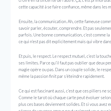
croire en la sincérité de l’autre. Ça, c’est primordial
cette capacité à se faire confiance, même dans les m
Ensuite, la communication. Ah, cette fameuse communi
savoir parler, écouter, comprendre. Et pas seulement
parfois. Une bonne communication, c’est comme la le
ce qui n’est pas dit explicitement mais qui vibre dan
Et puis, le respect. Le respect mutuel, c’est la touch
ses limites. Parce qu’il faut pas oublier que deux pe
magie opère ou pas. Dans un couple solide, le respec
même la passion finit par s’éteindre rapidement.
Ce qui est fascinant aussi, c’est que ces piliers ne so
Comme le tarot où chaque carte peut évoluer selon la
plus ces bases deviennent solides. Et si vous avez e
séance de voyance amour peut vraiment vous ouvrir