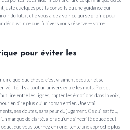
ont juste quelques petits conseils ou une guidance qui
ir du futur, elle vous aide à voir ce qui se profile pour
our découvrir ce que l’univers vous réserve — votre
que pour éviter les
ur dire quelque chose, c’est vraiment écouter et se
 vérité, il y a tout un univers entre les mots. Perso,
faut lire entre les lignes, capter les émotions dans la voix,
ce pour en dire plus qu’un roman entier. Une vrai
ents, ses doutes, sans peur du jugement. Ce qui est fou,
d’un manque de clarté, alors qu’une sincérité douce peut
bloque, que vous tournez en rond, tente une approche plus