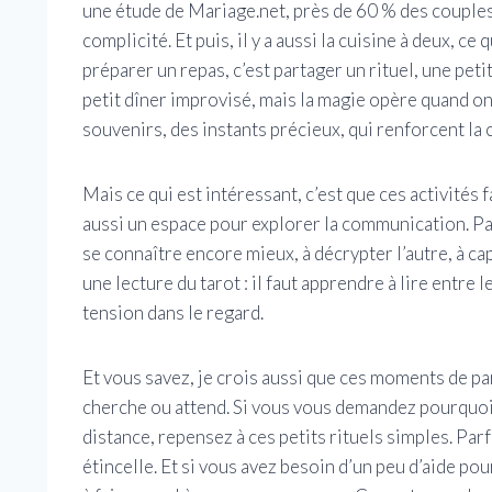
une étude de Mariage.net, près de 60 % des couple
complicité. Et puis, il y a aussi la cuisine à deux, c
préparer un repas, c’est partager un rituel, une peti
petit dîner improvisé, mais la magie opère quand on 
souvenirs, des instants précieux, qui renforcent la c
Mais ce qui est intéressant, c’est que ces activités
aussi un espace pour explorer la communication. Parc
se connaître encore mieux, à décrypter l’autre, à c
une lecture du tarot : il faut apprendre à lire entre l
tension dans le regard.
Et vous savez, je crois aussi que ces moments de p
cherche ou attend. Si vous vous demandez pourquoi 
distance, repensez à ces petits rituels simples. Parfo
étincelle. Et si vous avez besoin d’un peu d’aide po