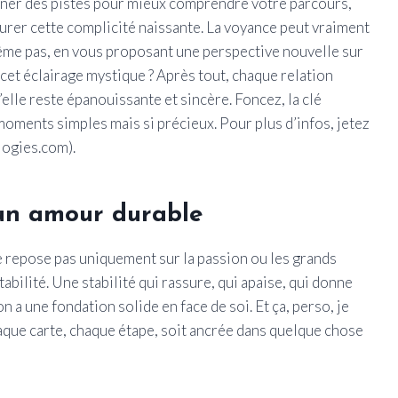
onner des pistes pour mieux comprendre votre parcours,
durer cette complicité naissante. La voyance peut vraiment
me pas, en vous proposant une perspective nouvelle sur
cet éclairage mystique ? Après tout, chaque relation
’elle reste épanouissante et sincère. Foncez, la clé
 moments simples mais si précieux. Pour plus d’infos, jetez
logies.com).
’un amour durable
ne repose pas uniquement sur la passion ou les grands
bilité. Une stabilité qui rassure, qui apaise, qui donne
 a une fondation solide en face de soi. Et ça, perso, je
chaque carte, chaque étape, soit ancrée dans quelque chose