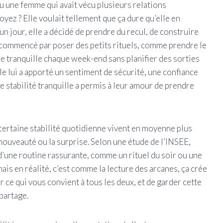
nu une femme qui avait vécu plusieurs relations
oyez ? Elle voulait tellement que ça dure qu’elle en
 un jour, elle a décidé de prendre du recul, de construire
a commencé par poser des petits rituels, comme prendre le
ée tranquille chaque week-end sans planifier des sorties
ple lui a apporté un sentiment de sécurité, une confiance
e stabilité tranquille a permis à leur amour de prendre
 certaine stabilité quotidienne vivent en moyenne plus
ouveauté ou la surprise. Selon une étude de l’INSEE,
’une routine rassurante, comme un rituel du soir ou une
mais en réalité, c’est comme la lecture des arcanes, ça crée
ver ce qui vous convient à tous les deux, et de garder cette
 partage.