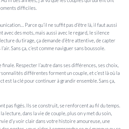
. Au fil des années, j’ai vu que les couples qui durent ont
oments difficiles.
cation… Parce qu’il ne suffit pas d’être là, il faut aussi
 avec des mots, mais aussi avec le regard, le silence
cture du tirage, ça demande d’être attentive, de capter
s l’air. Sans ça, c’est comme naviguer sans boussole.
e finale. Respecter l’autre dans ses différences, ses choix,
rsonnalités différentes forment un couple, et c’est là où la
t est la clé pour continuer à grandir ensemble. Sans ça,
nt pas figés. Ils se construit, se renforcent au fil du temps.
 lecture, dans la vie de couple, plus on y met du soin,
nvie d’y voir clair dans votre histoire amoureuse, une
 des portes, vous aider à comprendre ce qui manque ou ce