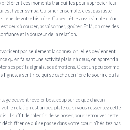
s préfèrent ces moments tranquilles pour apprécier leur
e qui est hyper sympa. Cuisiner ensemble, c’est pas juste
t scène de votre histoire. Ça peut être aussi simple qu’un
est deux à couper, assaisonner, goûter. Et là, on crée des
onfiance et la douceur de la relation.
 favorisent pas seulement la connexion, elles deviennent
e qu’en faisant une activité plaisir à deux, on apprend à
apter ses petits signals, ses émotions. C’est un peu comme
es lignes, à sentir ce qui se cache derrière le sourire ou la
artage peuvent révéler beaucoup sur ce que chacun
votre relation est un peu plate ou si vous ressentez cette
is, il suffit de ralentir, de se poser, pour retrouver cette
ur déchiffrer ce qui se passe dans votre cœur, n’hésitez pas