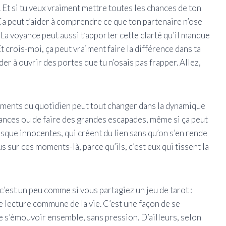
. Et si tu veux vraiment mettre toutes les chances de ton
a peut t’aider à comprendre ce que ton partenaire n’ose
 La voyance peut aussi t’apporter cette clarté qu’il manque
 crois-moi, ça peut vraiment faire la différence dans ta
r à ouvrir des portes que tu n’osais pas frapper. Allez,
oments du quotidien peut tout changer dans la dynamique
cances ou de faire des grandes escapades, même si ça peut
resque innocentes, qui créent du lien sans qu’on s’en rende
s sur ces moments-là, parce qu’ils, c’est eux qui tissent la
 c’est un peu comme si vous partagiez un jeu de tarot :
 lecture commune de la vie. C’est une façon de se
e s’émouvoir ensemble, sans pression. D’ailleurs, selon