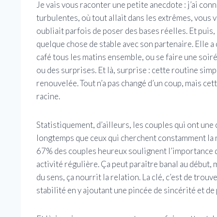
Je vais vous raconter une petite anecdote : j’ai con
turbulentes, où tout allait dans les extrêmes, vous v
oubliait parfois de poser des bases réelles. Et puis,
quelque chose de stable avec son partenaire. Elle 
café tous les matins ensemble, ou se faire une soir
ou des surprises. Et là, surprise : cette routine sim
renouvelée. Tout n’a pas changé d’un coup, mais cett
racine.
Statistiquement, d’ailleurs, les couples qui ont une
longtemps que ceux qui cherchent constamment la n
67% des couples heureux soulignent l’importance d
activité régulière. Ça peut paraître banal au début, 
du sens, ça nourrit la relation. La clé, c’est de trou
stabilité en y ajoutant une pincée de sincérité et de