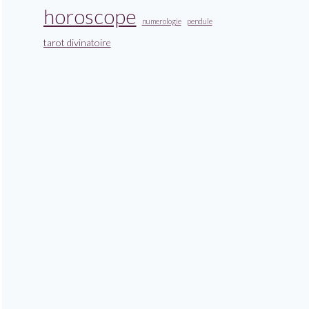
horoscope
numerologie
pendule
tarot divinatoire