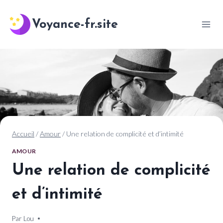
Aller
au
Voyance-fr.site
contenu
Accueil
/
Amour
/
Une relation de complicité et d’intimité
AMOUR
Une relation de complicité
et d’intimité
Par
10 novembre 2024
Lou