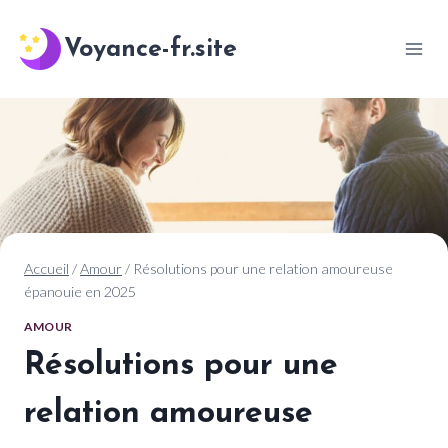
Aller
au
Voyance-fr.site
contenu
Accueil
/
Amour
/
Résolutions pour une relation amoureuse
épanouie en 2025
AMOUR
Résolutions pour une
relation amoureuse