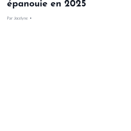
épanouie en 2025
Par
26 décembre 2024
Jocelyne