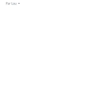
Par
22 décembre 2024
Lou