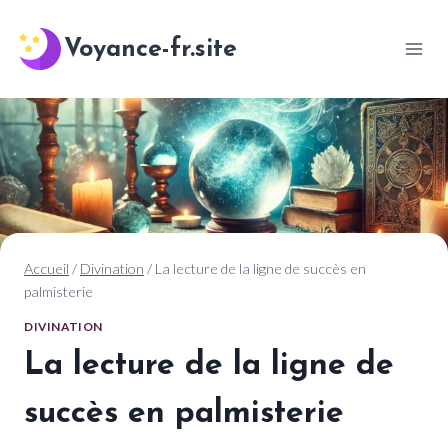
Aller
au
Voyance-fr.site
contenu
Accueil
/
Divination
/
La lecture de la ligne de succès en
palmisterie
DIVINATION
La lecture de la ligne de
succès en palmisterie