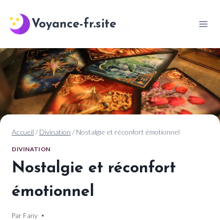
Aller
au
Voyance-fr.site
contenu
Accueil
/
Divination
/
Nostalgie et réconfort émotionnel
DIVINATION
Nostalgie et réconfort
émotionnel
Par
14 mai 2025
Fany