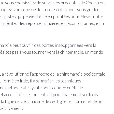
 que vous choisissiez de suivre les préceptes de Cheiro ou
ppelez-vous que ces lectures sont là pour vous guider.
des pistes qui peuvent être empruntées pour élever notre
 méritez des réponses sincères et réconfortantes, et la
omancie peut ouvrir des portes insoupçonnées vers la
hésitez pas à vous tourner vers la chiromancie, un monde
 a révolutionné l’approche de la chiromancie occidentale
. Formé en Inde, il a su marier les techniques
 une méthode attrayante pour ceux en quête de
 accessible, se concentrait principalement sur trois
t la ligne de vie. Chacune de ces lignes est un reflet de nos
spectivement.