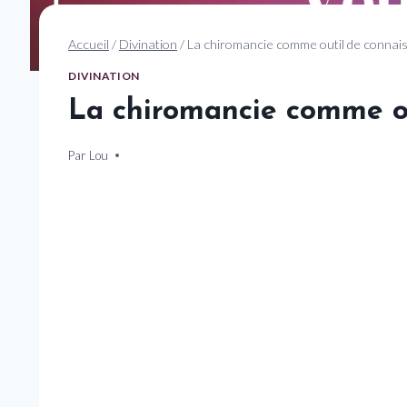
Accueil
/
Divination
/
La chiromancie comme outil de connais
DIVINATION
La chiromancie comme ou
Par
17 janvier 2025
Lou