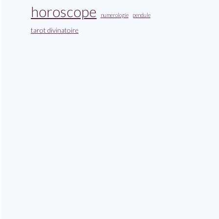
horoscope
numerologie
pendule
tarot divinatoire