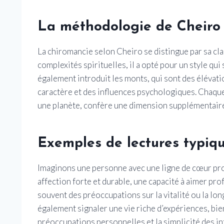
La méthodologie de Cheiro
La chiromancie selon Cheiro se distingue par sa clar
complexités spirituelles, il a opté pour un style qui
également introduit les monts, qui sont des élévatio
caractère et des influences psychologiques. Chaque 
une planète, confère une dimension supplémentaire à
Exemples de lectures typiq
Imaginons une personne avec une ligne de cœur pron
affection forte et durable, une capacité à aimer pro
souvent des préoccupations sur la vitalité ou la lon
également signaler une vie riche d’expériences, bie
préoccupations personnelles et la simplicité des int