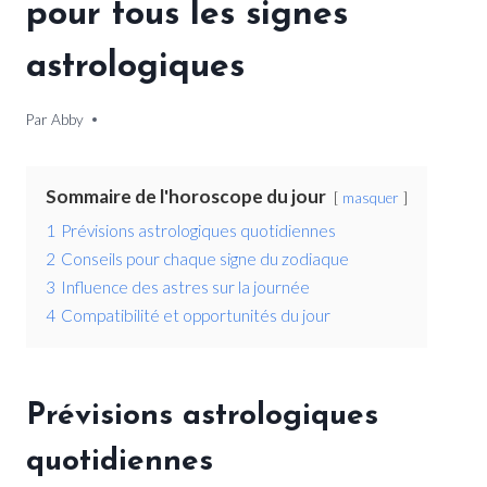
pour tous les signes
astrologiques
Par
24 mai 2026
Abby
Sommaire de l'horoscope du jour
masquer
1
Prévisions astrologiques quotidiennes
2
Conseils pour chaque signe du zodiaque
3
Influence des astres sur la journée
4
Compatibilité et opportunités du jour
Prévisions astrologiques
quotidiennes