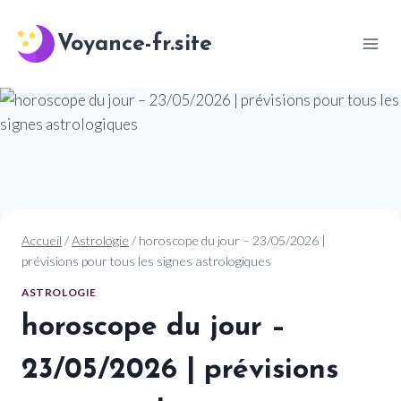
Aller
au
Voyance-fr.site
contenu
Accueil
/
Astrologie
/
horoscope du jour – 23/05/2026 |
prévisions pour tous les signes astrologiques
ASTROLOGIE
horoscope du jour –
23/05/2026 | prévisions