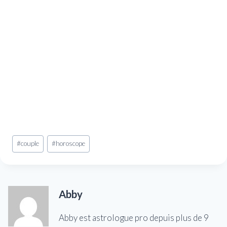
Étiquettes
#
couple
#
horoscope
de
la
publication :
Abby
Abby est astrologue pro depuis plus de 9