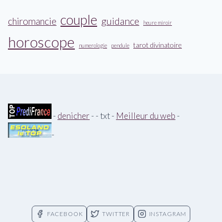
couple
guidance
chiromancie
heure miroir
horoscope
tarot divinatoire
numerologie
pendule
-
denicher
- - txt -
Meilleur du web
-
-
FACEBOOK
TWITTER
INSTAGRAM