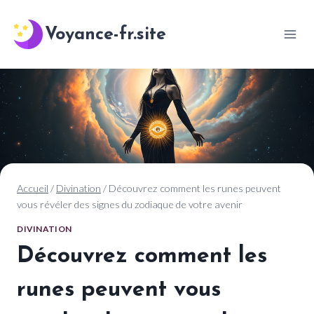
Aller
au
Voyance-fr.site
contenu
Accueil
/
Divination
/
Découvrez comment les runes peuvent
vous révéler des signes du zodiaque de votre avenir
DIVINATION
Découvrez comment les
runes peuvent vous