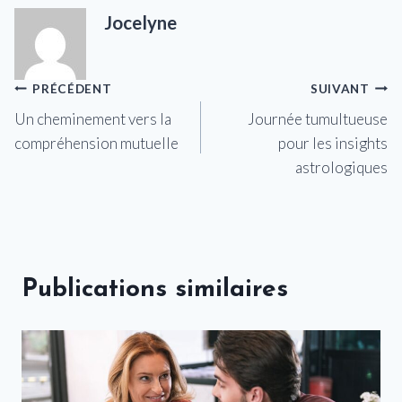
Jocelyne
Navigation
PRÉCÉDENT
SUIVANT
Un cheminement vers la
Journée tumultueuse
de
compréhension mutuelle
pour les insights
l’article
astrologiques
Publications similaires