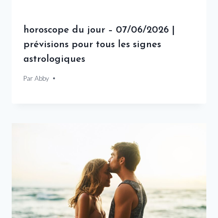
horoscope du jour – 07/06/2026 |
prévisions pour tous les signes
astrologiques
Par
7 juin 2026
Abby