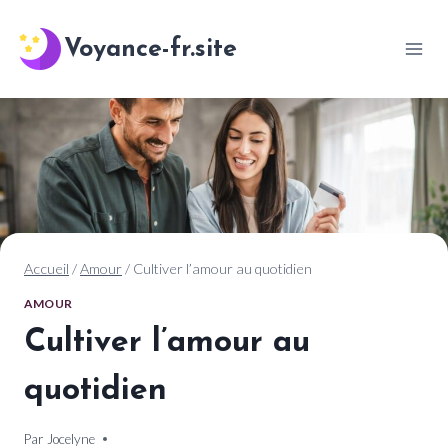
Aller
au
Voyance-fr.site
contenu
Accueil
/
Amour
/
Cultiver l’amour au quotidien
AMOUR
Cultiver l’amour au
quotidien
Par
8 décembre 2024
Jocelyne