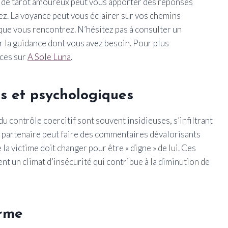
e de tarot amoureux peut vous apporter des réponses
ez. La voyance peut vous éclairer sur vos chemins
que vous rencontrez. N’hésitez pas à consulter un
 la guidance dont vous avez besoin. Pour plus
rces sur
A Sole Luna
.
s et psychologiques
u contrôle coercitif sont souvent insidieuses, s’infiltrant
n partenaire peut faire des commentaires dévalorisants
la victime doit changer pour être « digne » de lui. Ces
t un climat d’insécurité qui contribue à la diminution de
arme