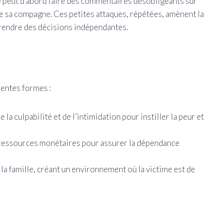
 peut d’abord faire des commentaires désobligeants sur
de sa compagne. Ces petites attaques, répétées, amènent la
prendre des décisions indépendantes.
rentes formes :
 la culpabilité et de l’intimidation pour instiller la peur et
 ressources monétaires pour assurer la dépendance
la famille, créant un environnement où la victime est de