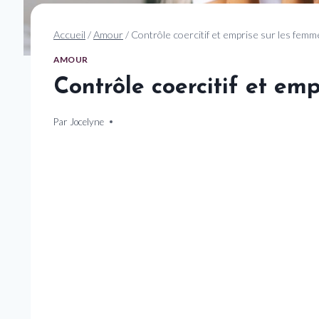
Accueil
/
Amour
/
Contrôle coercitif et emprise sur les femm
AMOUR
Contrôle coercitif et em
Par
10 décembre 2024
Jocelyne