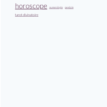
horoscope
numerologie
pendule
tarot divinatoire