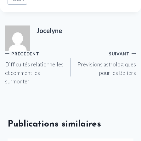
de
la
publication :
Jocelyne
Navigation
PRÉCÉDENT
SUIVANT
Difficultés relationnelles
Prévisions astrologiques
de
et comment les
pour les Béliers
l’article
surmonter
Publications similaires