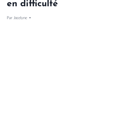
en difficulté
Par
12 janvier 2025
Jocelyne