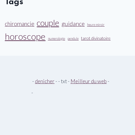
Tags
couple
guidance
chiromancie
heure miroir
horoscope
tarot divinatoire
numerologie
pendule
-
denicher
- - txt -
Meilleur du web
-
-