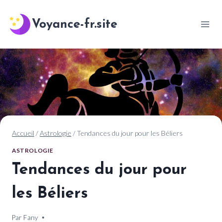
Aller
au
Voyance-fr.site
contenu
Accueil
/
Astrologie
/
Tendances du jour pour les Béliers
ASTROLOGIE
Tendances du jour pour
les Béliers
Par
25 décembre 2024
Fany