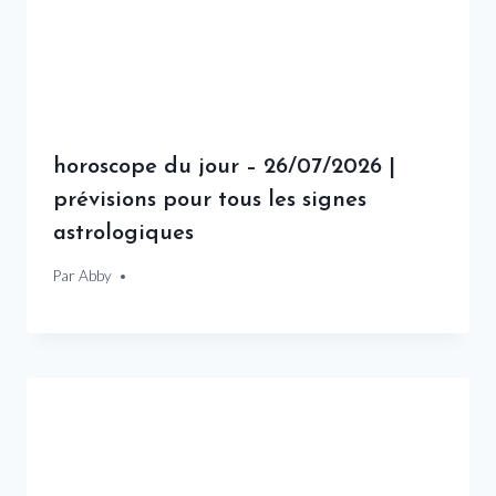
horoscope du jour – 26/07/2026 |
prévisions pour tous les signes
astrologiques
Par
26 juillet 2026
Abby