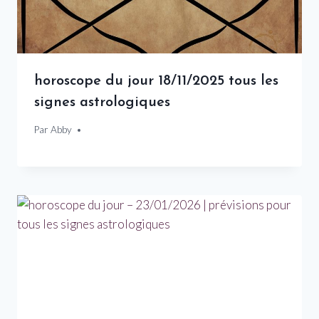
horoscope du jour 18/11/2025 tous les
signes astrologiques
Par
18 novembre 2025
Abby