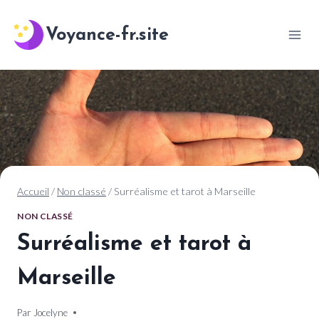
Aller
au
Voyance-fr.site
contenu
Accueil
/
Non classé
/
Surréalisme et tarot à Marseille
NON CLASSÉ
Surréalisme et tarot à
Marseille
Par
6 novembre 2024
Jocelyne