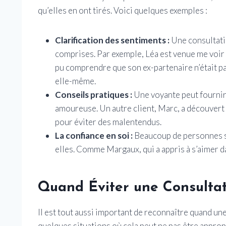
qu’elles en ont tirés. Voici quelques exemples :
Clarification des sentiments :
Une consultatio
comprises. Par exemple, Léa est venue me voir 
pu comprendre que son ex-partenaire n’était pas 
elle-même.
Conseils pratiques :
Une voyante peut fournir 
amoureuse. Un autre client, Marc, a découver
pour éviter des malentendus.
La confiance en soi :
Beaucoup de personnes so
elles. Comme Margaux, qui a appris à s’aimer d
Quand Éviter une Consultat
Il est tout aussi important de reconnaître quand une
quelques situations où cela peut ne pas être appropr