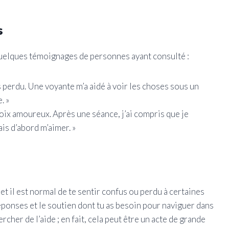
s
i quelques témoignages de personnes ayant consulté :
s perdu. Une voyante m’a aidé à voir les choses sous un
. »
hoix amoureux. Après une séance, j’ai compris que je
ais d’abord m’aimer. »
t il est normal de te sentir confus ou perdu à certaines
éponses et le soutien dont tu as besoin pour naviguer dans
ercher de l’aide ; en fait, cela peut être un acte de grande