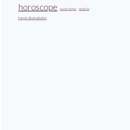
horoscope
numerologie
pendule
tarot divinatoire