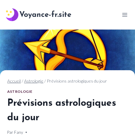
Aller
au
Voyance-fr.site
contenu
Accueil
/
Astrologie
/
Prévisions astrologiques du jour
ASTROLOGIE
Prévisions astrologiques
du jour
Par
15 novembre 2024
Fany