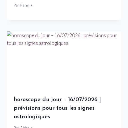
Par
17 octobre 2024
Fany
horoscope du jour – 16/07/2026 |
prévisions pour tous les signes
astrologiques
Par
16 juillet 2026
Abby