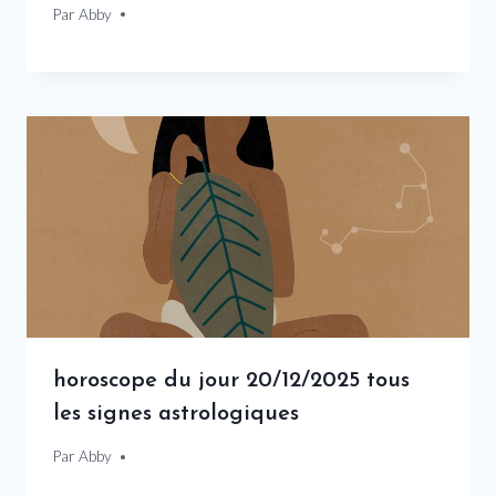
Par
6 juillet 2026
Abby
horoscope du jour 20/12/2025 tous
les signes astrologiques
Par
20 décembre 2025
Abby