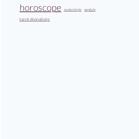
horoscope
numerologie
pendule
tarot divinatoire