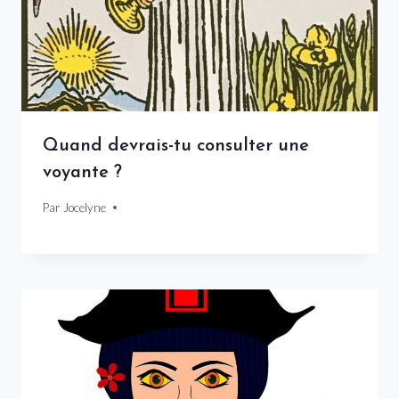
Quand devrais-tu consulter une
voyante ?
Par
21 décembre 2024
Jocelyne