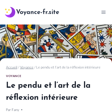
Aller
au
Voyance-fr.site
contenu
Accueil
/
Voyance
/
Le pendu et l’art de la réflexion intérieure
VOYANCE
Le pendu et l’art de la
réflexion intérieure
Par
20 novembre 2024
Fany