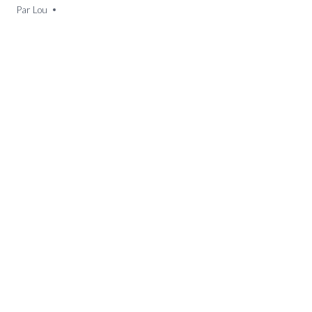
Par
9 janvier 2025
Lou