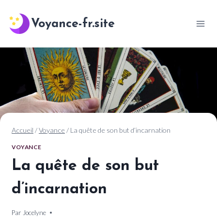
Aller
au
Voyance-fr.site
contenu
Accueil
/
Voyance
/
La quête de son but d’incarnation
VOYANCE
La quête de son but
d’incarnation
Par
4 novembre 2024
Jocelyne