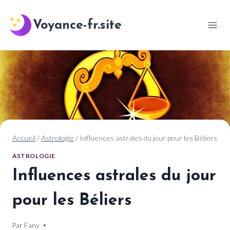
Aller
au
Voyance-fr.site
contenu
Accueil
/
Astrologie
/
Influences astrales du jour pour les Béliers
ASTROLOGIE
Influences astrales du jour
pour les Béliers
Par
1 mars 2025
Fany