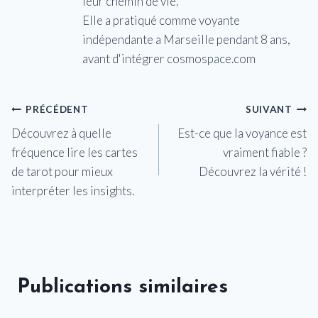
leur chemin de vie.
Elle a pratiqué comme voyante
indépendante a Marseille pendant 8 ans,
avant d'intégrer cosmospace.com
Navigation
PRÉCÉDENT
SUIVANT
Découvrez à quelle
Est-ce que la voyance est
de
fréquence lire les cartes
vraiment fiable ?
l’article
de tarot pour mieux
Découvrez la vérité !
interpréter les insights.
Publications similaires