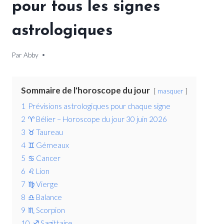
pour tous les signes
astrologiques
Par
30 juin 2026
Abby
Sommaire de l'horoscope du jour
masquer
1
Prévisions astrologiques pour chaque signe
2
♈ Bélier – Horoscope du jour 30 juin 2026
3
♉ Taureau
4
♊ Gémeaux
5
♋ Cancer
6
♌ Lion
7
♍ Vierge
8
♎ Balance
9
♏ Scorpion
10
♐ Sagittaire