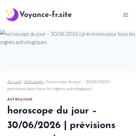
Aller
au
Voyance-fr.site
contenu
Accueil
/
Astrologie
/
horoscope du jour – 30/06/2026 |
prévisions pour tous les signes astrologiques
ASTROLOGIE
horoscope du jour –
30/06/2026 | prévisions