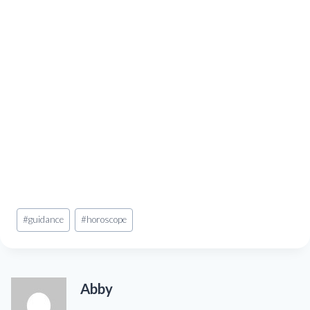
Étiquettes
#
guidance
#
horoscope
de
la
publication :
Abby