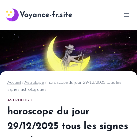
Aller
au
Voyance-fr.site
contenu
Accueil
/
Astrologie
/
horoscope du jour 29/12/2025 tous les
signes astrologiques
ASTROLOGIE
horoscope du jour
29/12/2025 tous les signes