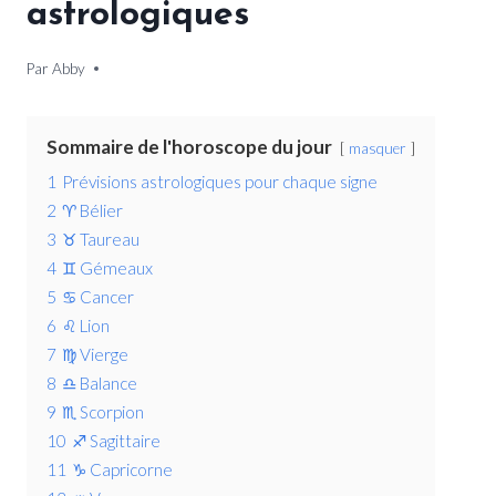
astrologiques
Par
29 décembre 2025
Abby
Sommaire de l'horoscope du jour
masquer
1
Prévisions astrologiques pour chaque signe
2
♈ Bélier
3
♉ Taureau
4
♊ Gémeaux
5
♋ Cancer
6
♌ Lion
7
♍ Vierge
8
♎ Balance
9
♏ Scorpion
10
♐ Sagittaire
11
♑ Capricorne