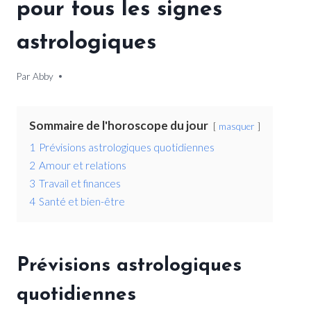
pour tous les signes
astrologiques
Par
26 juin 2026
Abby
Sommaire de l'horoscope du jour
masquer
1
Prévisions astrologiques quotidiennes
2
Amour et relations
3
Travail et finances
4
Santé et bien-être
Prévisions astrologiques
quotidiennes