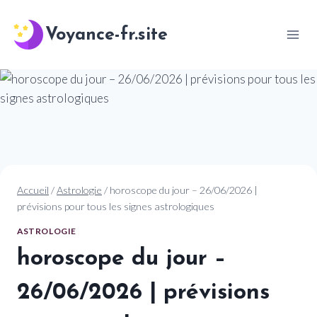
Aller
au
Voyance-fr.site
contenu
Accueil
/
Astrologie
/
horoscope du jour – 26/06/2026 |
prévisions pour tous les signes astrologiques
ASTROLOGIE
horoscope du jour –
26/06/2026 | prévisions