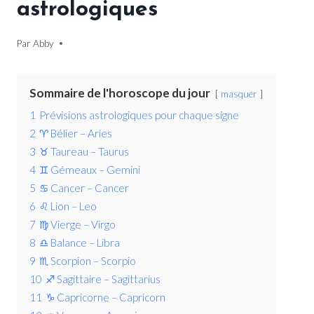
astrologiques
Par
24 novembre 2025
Abby
Sommaire de l'horoscope du jour
masquer
1
Prévisions astrologiques pour chaque signe
2
♈ Bélier – Aries
3
♉ Taureau – Taurus
4
♊ Gémeaux – Gemini
5
♋ Cancer – Cancer
6
♌ Lion – Leo
7
♍ Vierge – Virgo
8
♎ Balance – Libra
9
♏ Scorpion – Scorpio
10
♐ Sagittaire – Sagittarius
11
♑ Capricorne – Capricorn