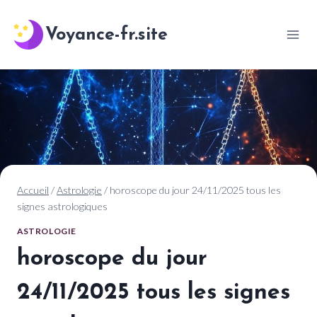
Aller
au
Voyance-fr.site
contenu
Accueil
/
Astrologie
/
horoscope du jour 24/11/2025 tous les
signes astrologiques
ASTROLOGIE
horoscope du jour
24/11/2025 tous les signes