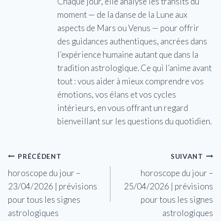
Chaque jour, elle analyse les transits du
moment — de la danse de la Lune aux
aspects de Mars ou Venus — pour offrir
des guidances authentiques, ancrées dans
l’expérience humaine autant que dans la
tradition astrologique. Ce qui l’anime avant
tout : vous aider à mieux comprendre vos
émotions, vos élans et vos cycles
intérieurs, en vous offrant un regard
bienveillant sur les questions du quotidien.
Navigation
PRÉCÉDENT
SUIVANT
horoscope du jour –
horoscope du jour –
de
23/04/2026 | prévisions
25/04/2026 | prévisions
l’article
pour tous les signes
pour tous les signes
astrologiques
astrologiques