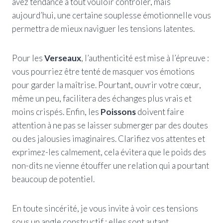
avez tendance à tout vouloir contrôler, mais
aujourd’hui, une certaine souplesse émotionnelle vous
permettra de mieux naviguer les tensions latentes.
Pour les
Verseaux
, l’authenticité est mise à l’épreuve :
vous pourriez être tenté de masquer vos émotions
pour garder la maîtrise. Pourtant, ouvrir votre cœur,
même un peu, facilitera des échanges plus vrais et
moins crispés. Enfin, les
Poissons
doivent faire
attention à ne pas se laisser submerger par des doutes
ou des jalousies imaginaires. Clarifiez vos attentes et
exprimez-les calmement, cela évitera que le poids des
non-dits ne vienne étouffer une relation qui a pourtant
beaucoup de potentiel.
En toute sincérité, je vous invite à voir ces tensions
sous un angle constructif : elles sont autant