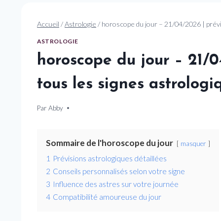
Accueil
/
Astrologie
/
horoscope du jour – 21/04/2026 | prévi
ASTROLOGIE
horoscope du jour – 21/0
tous les signes astrologi
Par
21 avril 2026
Abby
Sommaire de l'horoscope du jour
masquer
1
Prévisions astrologiques détaillées
2
Conseils personnalisés selon votre signe
3
Influence des astres sur votre journée
4
Compatibilité amoureuse du jour