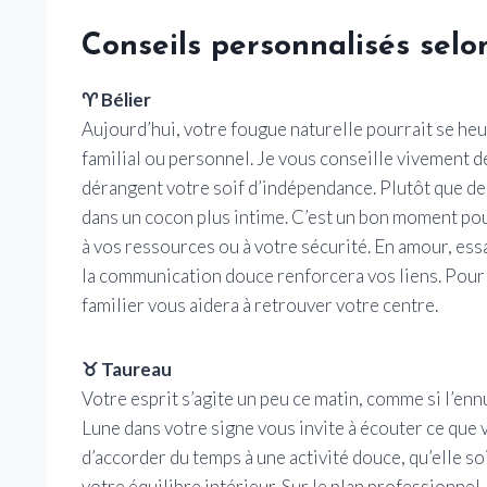
Conseils personnalisés selo
♈ Bélier
Aujourd’hui, votre fougue naturelle pourrait se he
familial ou personnel. Je vous conseille vivement d
dérangent votre soif d’indépendance. Plutôt que de 
dans un cocon plus intime. C’est un bon moment pour
à vos ressources ou à votre sécurité. En amour, essay
la communication douce renforcera vos liens. Pour 
familier vous aidera à retrouver votre centre.
♉ Taureau
Votre esprit s’agite un peu ce matin, comme si l’enn
Lune dans votre signe vous invite à écouter ce qu
d’accorder du temps à une activité douce, qu’elle s
votre équilibre intérieur. Sur le plan professionnel,