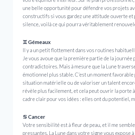
une belle opportunité pour défendre vos projets a
constructifs si vous gardez une attitude ouverte et
silence, voilà ce qui pourra véritablement renouvel
♊ Gémeaux
Il y a un petit flottement dans vos routines habitue
Je vous avoue que la première partie de la journée 
contradictoires. Mais à mesure que la Lune travers
émotionnel plus stable. C’est un moment favorable 
situation matérielle ou de valoriser un talent encor
révèle plus facilement, et cela peut ouvrir la porte
cadre clair pour vos idées : elles ont du potentiel,
♋ Cancer
Votre sensibilité est à fleur de peau, et il me semb
pressantes. La Lune dans votre signe vous expose à u