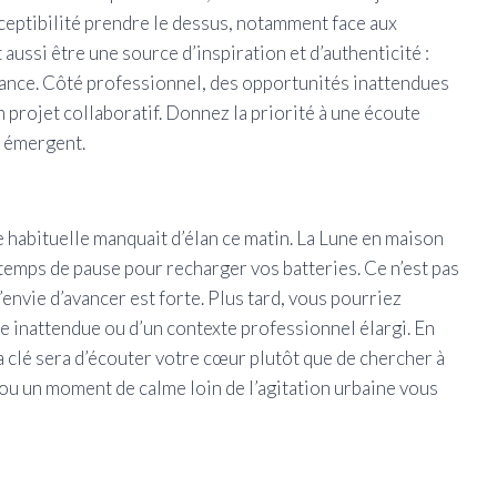
usceptibilité prendre le dessus, notamment face aux
aussi être une source d’inspiration et d’authenticité :
lance. Côté professionnel, des opportunités inattendues
n projet collaboratif. Donnez la priorité à une écoute
i émergent.
 habituelle manquait d’élan ce matin. La Lune en maison
 temps de pause pour recharger vos batteries. Ce n’est pas
envie d’avancer est forte. Plus tard, vous pourriez
e inattendue ou d’un contexte professionnel élargi. En
 clé sera d’écouter votre cœur plutôt que de chercher à
 ou un moment de calme loin de l’agitation urbaine vous