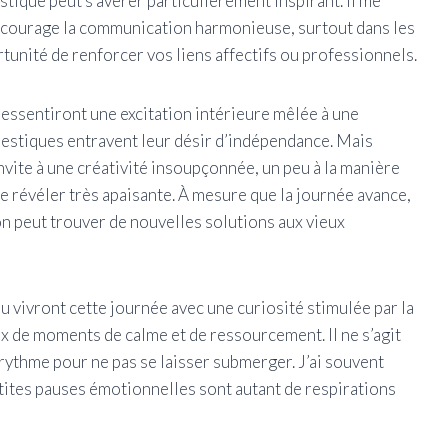
istique peut s’avérer particulièrement inspirant. Il me
ncourage la communication harmonieuse, surtout dans les
rtunité de renforcer vos liens affectifs ou professionnels.
 ressentiront une excitation intérieure mêlée à une
mestiques entravent leur désir d’indépendance. Mais
vite à une créativité insoupçonnée, un peu à la manière
se révéler très apaisante. À mesure que la journée avance,
l’on peut trouver de nouvelles solutions aux vieux
 vivront cette journée avec une curiosité stimulée par la
x de moments de calme et de ressourcement. Il ne s’agit
 rythme pour ne pas se laisser submerger. J’ai souvent
etites pauses émotionnelles sont autant de respirations