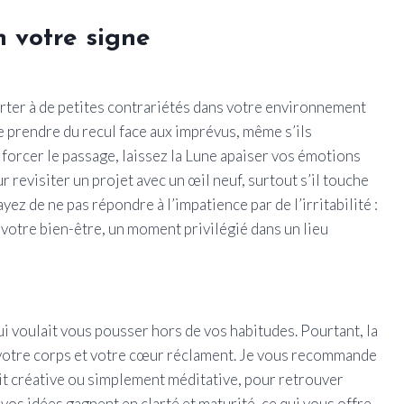
n votre signe
urter à de petites contrariétés dans votre environnement
e prendre du recul face aux imprévus, même s’ils
forcer le passage, laissez la Lune apaiser vos émotions
 revisiter un projet avec un œil neuf, surtout s’il touche
ez de ne pas répondre à l’impatience par de l’irritabilité :
votre bien-être, un moment privilégié dans un lieu
ui voulait vous pousser hors de vos habitudes. Pourtant, la
e votre corps et votre cœur réclament. Je vous recommande
oit créative ou simplement méditative, pour retrouver
 vos idées gagnent en clarté et maturité, ce qui vous offre