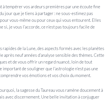
t à tempérer vos ardeurs premières par une écoute fine
u jour que je tiens à partager : ne sous-estimez pas
nt pour vous-même ou pour ceux qui vous entourent. Elles
si, je vous l’accorde, ce n’est pas toujours facile de
 rapides de la Lune, des aspects formés avec les planètes
pée après neuf années d’analyse sensible des thèmes. Cette
es et de vous offrir un regard nuancé, loin de tout
 important de souligner que l’astrologie n’est pas une
x comprendre vos émotions et vos choix du moment.
pourquoi, la sagesse du Taureau vous ramène doucement à
 mais avec discernement. Une belle invitation à conjuguer