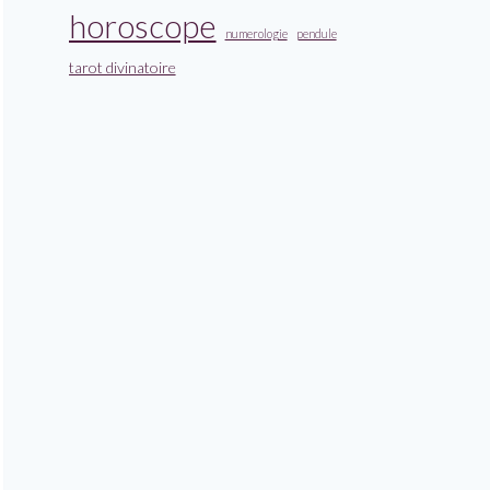
horoscope
numerologie
pendule
tarot divinatoire