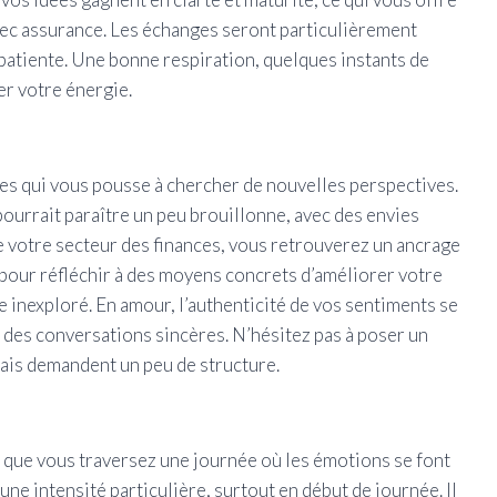
vec assurance. Les échanges seront particulièrement
 patiente. Une bonne respiration, quelques instants de
er votre énergie.
lles qui vous pousse à chercher de nouvelles perspectives.
pourrait paraître un peu brouillonne, avec des envies
e votre secteur des finances, vous retrouverez un ancrage
pour réfléchir à des moyens concrets d’améliorer votre
e inexploré. En amour, l’authenticité de vos sentiments se
 à des conversations sincères. N’hésitez pas à poser un
 mais demandent un peu de structure.
le que vous traversez une journée où les émotions se font
ne intensité particulière, surtout en début de journée. Il