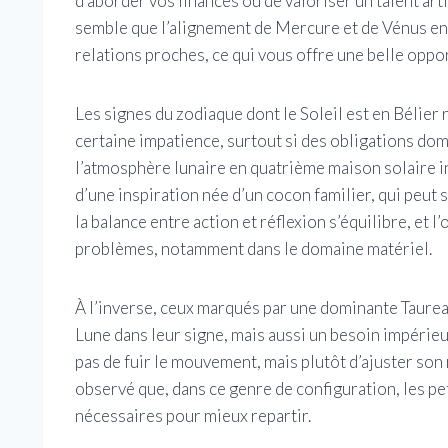
d’aborder vos finances ou de valoriser un talent art
semble que l’alignement de Mercure et de Vénus e
relations proches, ce qui vous offre une belle oppo
Les signes du zodiaque dont le Soleil est en Bélier
certaine impatience, surtout si des obligations do
l’atmosphère lunaire en quatrième maison solaire in
d’une inspiration née d’un cocon familier, qui peut 
la balance entre action et réflexion s’équilibre, et 
problèmes, notamment dans le domaine matériel.
À l’inverse, ceux marqués par une dominante Taureau
Lune dans leur signe, mais aussi un besoin impérieu
pas de fuir le mouvement, mais plutôt d’ajuster son
observé que, dans ce genre de configuration, les p
nécessaires pour mieux repartir.