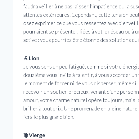
faudra veiller à ne pas laisser l’impatience ou la s
attentes extérieures. Cependant, cette tension peut 
osez exprimer ce que vous ressentez avec bienveil
pourraient se présenter, liées à votre réseau ou à u
active : vous pourriez être étonné des solutions qu
♌ Lion
Je vous sens un peu fatigué, comme si votre énergie
douzième vous invite à ralentir, à vous accorder un
le moment de forcer ni de vous disperser, même si l’
recevoir un soutien précieux, venant d’une personn
amour, votre charme naturel opère toujours, mais la
briller à tout prix. Une promenade en pleine nature
fera le plus grand bien.
♍ Vierge