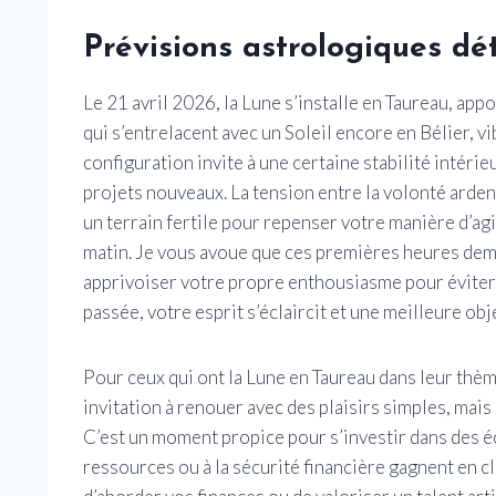
Prévisions astrologiques dét
Le 21 avril 2026, la Lune s’installe en Taureau, ap
qui s’entrelacent avec un Soleil encore en Bélier, vi
configuration invite à une certaine stabilité intéri
projets nouveaux. La tension entre la volonté ardent
un terrain fertile pour repenser votre manière d’ag
matin. Je vous avoue que ces premières heures dem
apprivoiser votre propre enthousiasme pour éviter 
passée, votre esprit s’éclaircit et une meilleure obje
Pour ceux qui ont la Lune en Taureau dans leur thè
invitation à renouer avec des plaisirs simples, mai
C’est un moment propice pour s’investir dans des éc
ressources ou à la sécurité financière gagnent en c