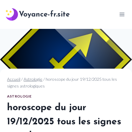
Aller
au
Voyance-fr.site
contenu
Accueil
/
Astrologie
/
horoscope du jour 19/12/2025 tous les
signes astrologiques
ASTROLOGIE
horoscope du jour
19/12/2025 tous les signes