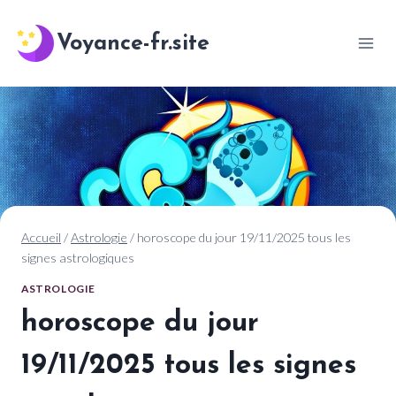
Aller
au
Voyance-fr.site
contenu
Accueil
/
Astrologie
/
horoscope du jour 19/11/2025 tous les
signes astrologiques
ASTROLOGIE
horoscope du jour
19/11/2025 tous les signes