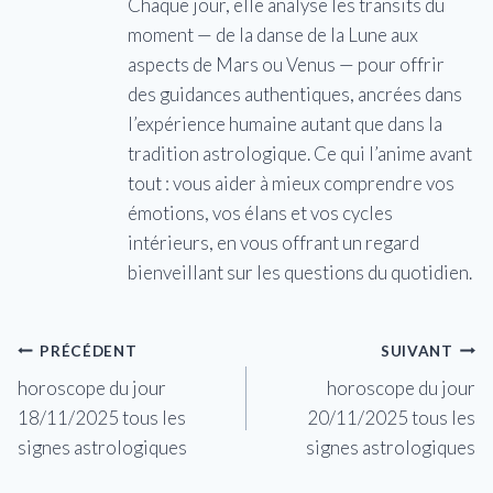
Chaque jour, elle analyse les transits du
moment — de la danse de la Lune aux
aspects de Mars ou Venus — pour offrir
des guidances authentiques, ancrées dans
l’expérience humaine autant que dans la
tradition astrologique. Ce qui l’anime avant
tout : vous aider à mieux comprendre vos
émotions, vos élans et vos cycles
intérieurs, en vous offrant un regard
bienveillant sur les questions du quotidien.
Navigation
PRÉCÉDENT
SUIVANT
horoscope du jour
horoscope du jour
de
18/11/2025 tous les
20/11/2025 tous les
l’article
signes astrologiques
signes astrologiques