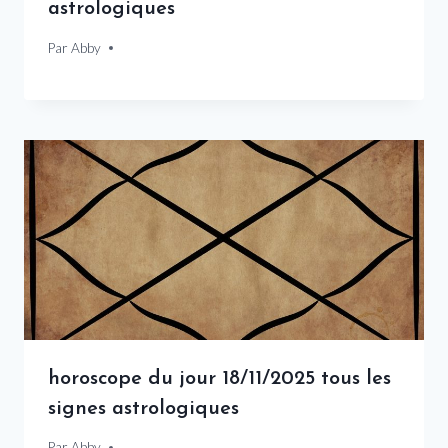
astrologiques
Par
25 février 2026
Abby
horoscope du jour 18/11/2025 tous les
signes astrologiques
Par
18 novembre 2025
Abby