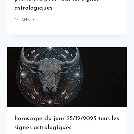
astrologiques
Par
24 mars 2026
Abby
horoscope du jour 25/12/2025 tous les
signes astrologiques