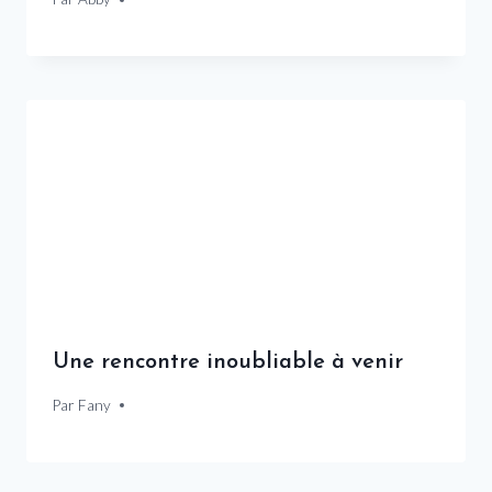
Une rencontre inoubliable à venir
Par
9 janvier 2025
Fany