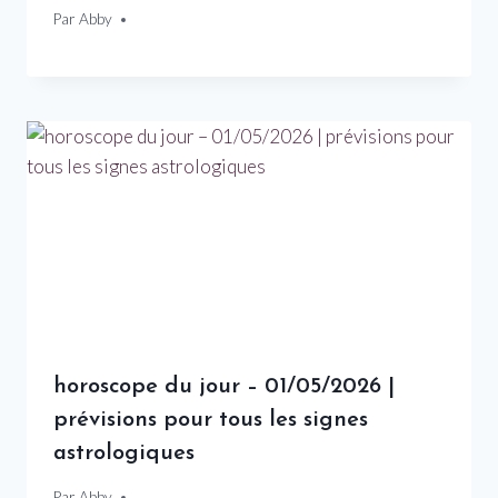
Par
25 décembre 2025
Abby
horoscope du jour – 01/05/2026 |
prévisions pour tous les signes
astrologiques
Par
1 mai 2026
Abby