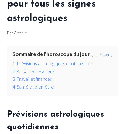
pour tous les signes
astrologiques
Par
16 juin 2026
Abby
Sommaire de l'horoscope du jour
masquer
1
Prévisions astrologiques quotidiennes
2
Amour et relations
3
Travail et finances
4
Santé et bien-être
Prévisions astrologiques
quotidiennes