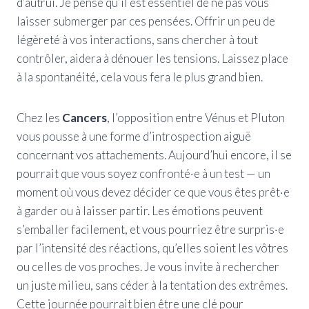
d’autrui. Je pense qu’il est essentiel de ne pas vous
laisser submerger par ces pensées. Offrir un peu de
légèreté à vos interactions, sans chercher à tout
contrôler, aidera à dénouer les tensions. Laissez place
à la spontanéité, cela vous fera le plus grand bien.
Chez les
Cancers
, l’opposition entre Vénus et Pluton
vous pousse à une forme d’introspection aiguë
concernant vos attachements. Aujourd’hui encore, il se
pourrait que vous soyez confronté·e à un test — un
moment où vous devez décider ce que vous êtes prêt·e
à garder ou à laisser partir. Les émotions peuvent
s’emballer facilement, et vous pourriez être surpris·e
par l’intensité des réactions, qu’elles soient les vôtres
ou celles de vos proches. Je vous invite à rechercher
un juste milieu, sans céder à la tentation des extrêmes.
Cette journée pourrait bien être une clé pour