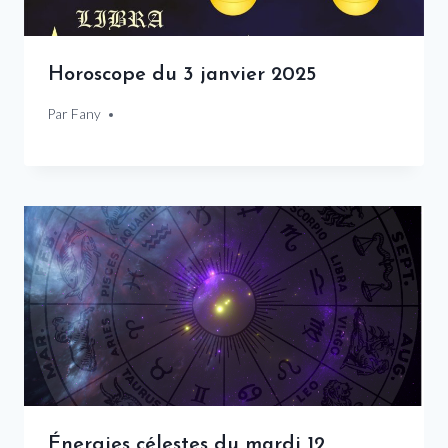
Horoscope du 3 janvier 2025
Par
3 janvier 2025
Fany
Énergies célestes du mardi 12