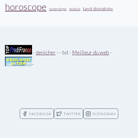
horoscope
tarot divinatoire
numerologie
pendule
-
denicher
- - txt -
Meilleur du web
-
-
FACEBOOK
TWITTER
INSTAGRAM