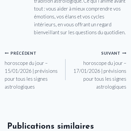
tradition astrologique. Ce qui l’anime avant
tout : vous aider à mieux comprendre vos
émotions, vos élans et vos cycles
intérieurs, en vous offrant un regard
bienveillant sur les questions du quotidien.
Navigation
PRÉCÉDENT
SUIVANT
horoscope du jour –
horoscope du jour –
de
15/01/2026 | prévisions
17/01/2026 | prévisions
l’article
pour tous les signes
pour tous les signes
astrologiques
astrologiques
Publications similaires