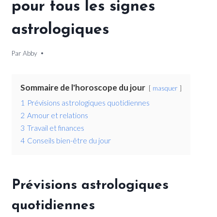
pour tous les signes
astrologiques
Par
16 janvier 2026
Abby
Sommaire de l'horoscope du jour
masquer
1
Prévisions astrologiques quotidiennes
2
Amour et relations
3
Travail et finances
4
Conseils bien-être du jour
Prévisions astrologiques
quotidiennes