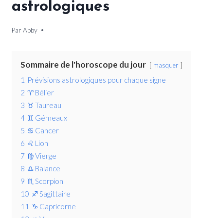
astrologiques
Par
11 décembre 2025
Abby
Sommaire de l'horoscope du jour
masquer
1
Prévisions astrologiques pour chaque signe
2
♈ Bélier
3
♉ Taureau
4
♊ Gémeaux
5
♋ Cancer
6
♌ Lion
7
♍ Vierge
8
♎ Balance
9
♏ Scorpion
10
♐ Sagittaire
11
♑ Capricorne