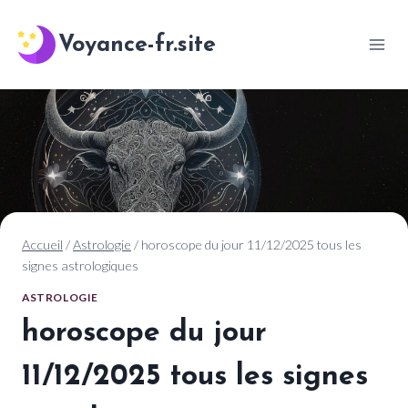
Aller
au
Voyance-fr.site
contenu
Accueil
/
Astrologie
/
horoscope du jour 11/12/2025 tous les
signes astrologiques
ASTROLOGIE
horoscope du jour
11/12/2025 tous les signes