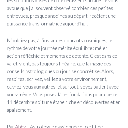
les solutions mises de côté refassent surface. Je vous
avoue que j’ai souvent observé combien ces petites
entrevues, presque anodines au départ, recèlent une
puissance transformatrice aujourd’hui.
N’oubliez pas, à l’instar des courants cosmiques, le
rythme de votre journée mérite équilibre : mêler
action réfléchie et moments de détente. C’est dans ce
va-et-vient, pas toujours linéaire, que la magie des
conseils astrologiques du jour se concrétise. Alors,
respirez, écrivez, veillez à votre environnement,
ouvrez-vous aux autres, et surtout, soyez patient avec
vous-même. Vous posez là les fondations pour que ce
11 décembre soit une étape riche en découvertes et en
apaisement.
Par
Abby
– Astrologue passionnée et certifiée