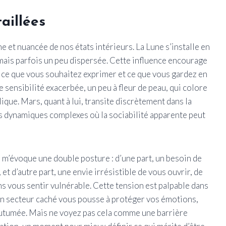
aillées
ne et nuancée de nos états intérieurs. La Lune s’installe en
mais parfois un peu dispersée. Cette influence encourage
e ce que vous souhaitez exprimer et ce que vous gardez en
e sensibilité exacerbée, un peu à fleur de peau, qui colore
que. Mars, quant à lui, transite discrètement dans la
es dynamiques complexes où la sociabilité apparente peut
 m’évoque une double posture : d’une part, un besoin de
 et d’autre part, une envie irrésistible de vous ouvrir, de
ns vous sentir vulnérable. Cette tension est palpable dans
en secteur caché vous pousse à protéger vos émotions,
outumée. Mais ne voyez pas cela comme une barrière