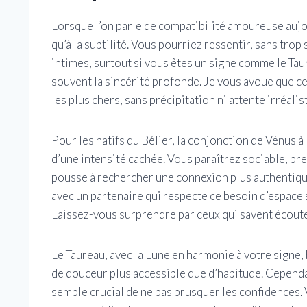
Lorsque l’on parle de compatibilité amoureuse aujou
qu’à la subtilité. Vous pourriez ressentir, sans tr
intimes, surtout si vous êtes un signe comme le Taur
souvent la sincérité profonde. Je vous avoue que ce
les plus chers, sans précipitation ni attente irréalis
Pour les natifs du Bélier, la conjonction de Vénus 
d’une intensité cachée. Vous paraîtrez sociable, pr
pousse à rechercher une connexion plus authentique,
avec un partenaire qui respecte ce besoin d’espace 
Laissez-vous surprendre par ceux qui savent écouter
Le Taureau, avec la Lune en harmonie à votre signe,
de douceur plus accessible que d’habitude. Cependa
semble crucial de ne pas brusquer les confidences. 