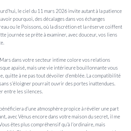
rd’hui, le ciel du 11 mars 2026 invite autant à la patience
op savoir pourquoi, des décalages dans vos échanges
eau ou le Poissons, où la discrétion et la réserve coiffent
tte journée se prête à examiner, avec douceur, vos liens
te.
à Mars dans votre secteur intime colore vos relations
esque apaisé, mais une vie intérieure bouillonnante vous
 quitte à ne pas tout dévoiler d’emblée. La compatibilité
sans s’éloigner pourrait ouvrir des portes inattendues.
 entre les silences.
 bénéficiera d’une atmosphère propice à révéler une part
nt, avec Vénus encore dans votre maison du secret, il me
Vous êtes plus compréhensif qu’à l’ordinaire, mais