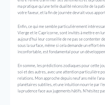
ma pratique qu’une telle dualité nécessite de la pat
votre faveur, et la fin de journée devrait vous appor
Enfin, ce qui me semble particulièrement intéressan
Vierge et le Capricorne, sont invités à mettre en lu
aujourd’hui leur conseille de ne pas se contenter d
sous la surface, même si cela demande un effort ém
inconfortable, est fondamental pour un développe
En somme, les prédictions zodiaques pour cette jou
soi et des autres, avec une attention particulière p
relations. Mon approche depuis neuf ans mêle l’ana
planétaires subtiles, et une intuition nourrie par l
la prudence face aux jugements hâtifs. N’hésitez pas