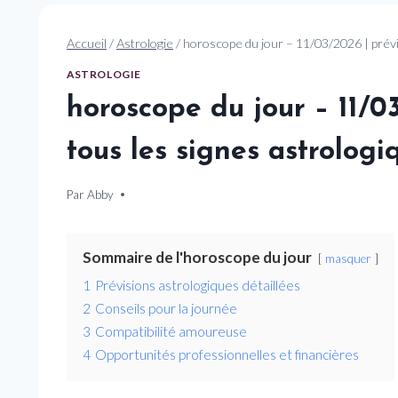
Accueil
/
Astrologie
/
horoscope du jour – 11/03/2026 | prévi
ASTROLOGIE
horoscope du jour – 11/0
tous les signes astrologi
Par
11 mars 2026
Abby
Sommaire de l'horoscope du jour
masquer
1
Prévisions astrologiques détaillées
2
Conseils pour la journée
3
Compatibilité amoureuse
4
Opportunités professionnelles et financières