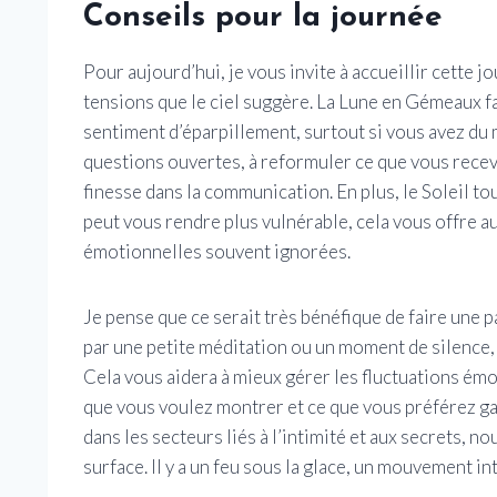
Conseils pour la journée
Pour aujourd’hui, je vous invite à accueillir cette 
tensions que le ciel suggère. La Lune en Gémeaux fa
sentiment d’éparpillement, surtout si vous avez du m
questions ouvertes, à reformuler ce que vous receve
finesse dans la communication. En plus, le Soleil to
peut vous rendre plus vulnérable, cela vous offre a
émotionnelles souvent ignorées.
Je pense que ce serait très bénéfique de faire une 
par une petite méditation ou un moment de silence, 
Cela vous aidera à mieux gérer les fluctuations émo
que vous voulez montrer et ce que vous préférez ga
dans les secteurs liés à l’intimité et aux secrets, no
surface. Il y a un feu sous la glace, un mouvement int