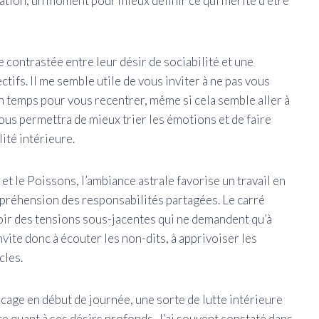
uration, un moment pour mieux définir ce qui mérite d’être
 contrastée entre leur désir de sociabilité et une
tifs. Il me semble utile de vous inviter à ne pas vous
n temps pour vous recentrer, même si cela semble aller à
ous permettra de mieux trier les émotions et de faire
ité intérieure.
et le Poissons, l’ambiance astrale favorise un travail en
mpréhension des responsabilités partagées. Le carré
voir des tensions sous-jacentes qui ne demandent qu’à
vite donc à écouter les non-dits, à apprivoiser les
cles.
ocage en début de journée, une sorte de lutte intérieure
ce quant à ses désirs profonds. J’ai souvent constaté dans