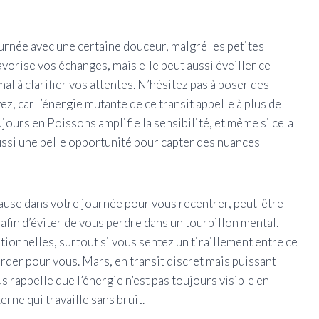
journée avec une certaine douceur, malgré les petites
vorise vos échanges, mais elle peut aussi éveiller ce
al à clarifier vos attentes. N’hésitez pas à poser des
z, car l’énergie mutante de ce transit appelle à plus de
ujours en Poissons amplifie la sensibilité, et même si cela
ussi une belle opportunité pour capter des nuances
pause dans votre journée pour vous recentrer, peut-être
afin d’éviter de vous perdre dans un tourbillon mental.
tionnelles, surtout si vous sentez un tiraillement entre ce
rder pour vous. Mars, en transit discret mais puissant
us rappelle que l’énergie n’est pas toujours visible en
erne qui travaille sans bruit.