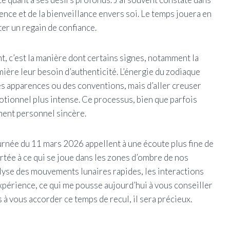
ience et de la bienveillance envers soi. Le temps jouera en
ter un regain de confiance.
t, c’est la manière dont certains signes, notamment la
mière leur besoin d’authenticité. L’énergie du zodiaque
es apparences ou des conventions, mais d’aller creuser
otionnel plus intense. Ce processus, bien que parfois
ment personnel sincère.
rnée du 11 mars 2026 appellent à une écoute plus fine de
ortée à ce qui se joue dans les zones d’ombre de nos
lyse des mouvements lunaires rapides, les interactions
’expérience, ce qui me pousse aujourd’hui à vous conseiller
 à vous accorder ce temps de recul, il sera précieux.