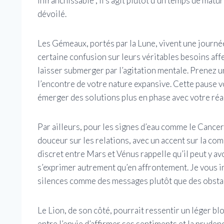
infranchissable ; il s’agit plutôt d’un temps de mat
dévoilé.
Les Gémeaux, portés par la Lune, vivent une journée
certaine confusion sur leurs véritables besoins affec
laisser submerger par l’agitation mentale. Prenez u
l’encontre de votre nature expansive. Cette pause v
émerger des solutions plus en phase avec votre réal
Par ailleurs, pour les signes d’eau comme le Cancer 
douceur sur les relations, avec un accent sur la co
discret entre Mars et Vénus rappelle qu’il peut y a
s’exprimer autrement qu’en affrontement. Je vous in
silences comme des messages plutôt que des obsta
Le Lion, de son côté, pourrait ressentir un léger bl
entre l’envie d’affirmer ses sentiments et la pruden