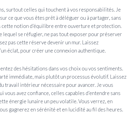
ons, surtout celles qui touchent à vos responsabilités. Je
 sur ce que vous êtes prêt à déléguer ou à partager, sans
s cette notion d’équilibre entre ouverture et protection.
ère lequel se réfugier, ne pas tout exposer pour préserver
ssez pas cette réserve devenir un mur. Laissez
’un éclat, pour créer une connexion authentique.
entez des hésitations dans vos choix ou vos sentiments.
arté immédiate, mais plutôt un processus évolutif. Laissez
 du travail intérieur nécessaire pour avancer. Je vous
i vous avez confiance, celles capables d’entendre sans
ette énergie lunaire un peu volatile. Vous verrez, en
ous gagnerez en sérénité et en lucidité au fil des heures.