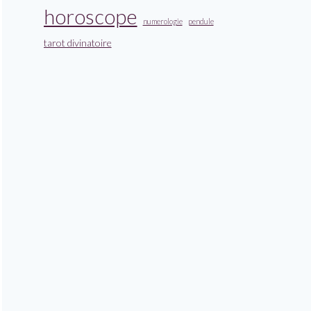
horoscope
numerologie
pendule
tarot divinatoire