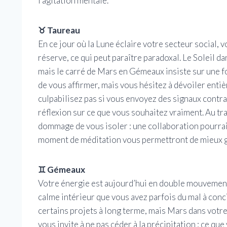
l’agitation mentale.
♉ Taureau
En ce jour où la Lune éclaire votre secteur social, v
réserve, ce qui peut paraître paradoxal. Le Soleil da
mais le carré de Mars en Gémeaux insiste sur une f
de vous affirmer, mais vous hésitez à dévoiler en
culpabilisez pas si vous envoyez des signaux contra
réflexion sur ce que vous souhaitez vraiment. Au tra
dommage de vous isoler : une collaboration pourra
moment de méditation vous permettront de mieux g
♊ Gémeaux
Votre énergie est aujourd’hui en double mouvement,
calme intérieur que vous avez parfois du mal à con
certains projets à long terme, mais Mars dans votre
vous invite à ne pas céder à la précipitation : ce q