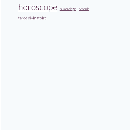
horoscope
numerologie
pendule
tarot divinatoire