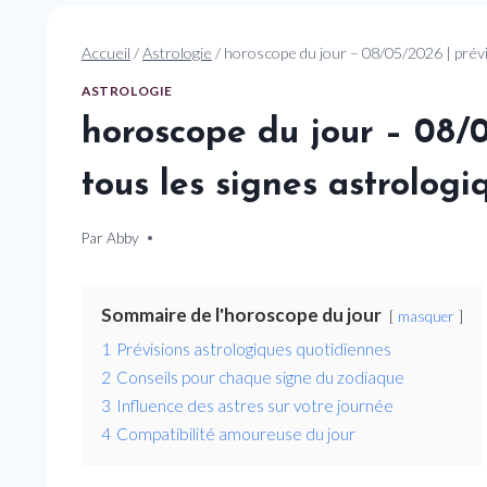
Accueil
/
Astrologie
/
horoscope du jour – 08/05/2026 | prévi
ASTROLOGIE
horoscope du jour – 08/0
tous les signes astrologi
Par
8 mai 2026
Abby
Sommaire de l'horoscope du jour
masquer
1
Prévisions astrologiques quotidiennes
2
Conseils pour chaque signe du zodiaque
3
Influence des astres sur votre journée
4
Compatibilité amoureuse du jour