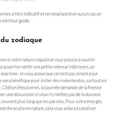
nies à titre indicatif et ne remplacent en aucun cas un
e meilleur guide.
 du zodiaque
même si votre nature impulsive vous pousse à vouloir
us pourriez sentir une petite retenue intérieure, un
s exprimer. Je vous avoue que ce n’est pas simple pour
us sera bénéfique pour éviter des malentendus, surtout sur
er. Côté professionnel, la journée demande de la finesse
 une discussion si vous n’y mettez pas de la douceur.
t souvent plus long que les paroles. Pour votre énergie,
marche en pleine nature, cela vous aidera à canaliser