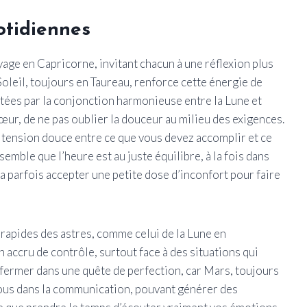
otidiennes
yage en Capricorne, invitant chacun à une réflexion plus
Soleil, toujours en Taureau, renforce cette énergie de
rtées par la conjonction harmonieuse entre la Lune et
ur, de ne pas oublier la douceur au milieu des exigences.
 tension douce entre ce que vous devez accomplir et ce
emble que l’heure est au juste équilibre, à la fois dans
ra parfois accepter une petite dose d’inconfort pour faire
 rapides des astres, comme celui de la Lune en
 accru de contrôle, surtout face à des situations qui
fermer dans une quête de perfection, car Mars, toujours
ous dans la communication, pouvant générer des