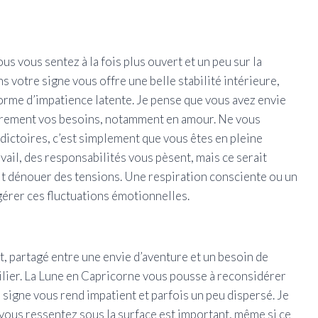
ous vous sentez à la fois plus ouvert et un peu sur la
ns votre signe vous offre une belle stabilité intérieure,
orme d’impatience latente. Je pense que vous avez envie
tièrement vos besoins, notamment en amour. Ne vous
dictoires, c’est simplement que vous êtes en pleine
vail, des responsabilités vous pèsent, mais ce serait
it dénouer des tensions. Une respiration consciente ou un
érer ces fluctuations émotionnelles.
 partagé entre une envie d’aventure et un besoin de
cilier. La Lune en Capricorne vous pousse à reconsidérer
 signe vous rend impatient et parfois un peu dispersé. Je
ue vous ressentez sous la surface est important, même si ce