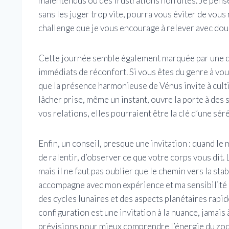
malentendus ou des frustrations non dites. Je pens
sans les juger trop vite, pourra vous éviter de vous
challenge que je vous encourage à relever avec dou
Cette journée semble également marquée par une du
immédiats de réconfort. Si vous êtes du genre à vo
que la présence harmonieuse de Vénus invite à culti
lâcher prise, même un instant, ouvre la porte à des
vos relations, elles pourraient être la clé d’une sér
Enfin, un conseil, presque une invitation : quand le
de ralentir, d’observer ce que votre corps vous dit.
mais il ne faut pas oublier que le chemin vers la stab
accompagne avec mon expérience et ma sensibilité a
des cycles lunaires et des aspects planétaires rapid
configuration est une invitation à la nuance, jamais 
prévisions pour mieux comprendre l’énergie du zod