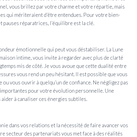
nnel, vous brillez par votre charme et votre répartie, mais
es qui mériteraient d’être entendues. Pour votre bien-
 pauses réparatrices, l’équilibre est la clé.
ondeur émotionnelle qui peut vous déstabiliser. La Lune
aison intime, vous invite à regarder avec plus de clarté
gtemps mis de côté. Je vous avoue que cette dualité entre
lessures vous rend un peu hésitant. Il est possible que vous
le ou vous ouvrir à quelqu’un de confiance. Ne négligez pas
 importantes pour votre évolution personnelle. Une
aider à canaliser ces énergies subtiles.
nie dans vos relations et la nécessité de faire avancer vos
e secteur des partenariats vous met face à des réalités