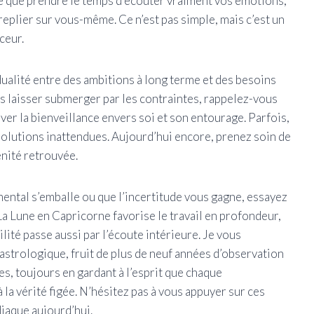
e que prendre le temps d’écouter vraiment vos émotions,
 replier sur vous-même. Ce n’est pas simple, mais c’est un
ceur.
alité entre des ambitions à long terme et des besoins
us laisser submerger par les contraintes, rappelez-vous
ver la bienveillance envers soi et son entourage. Parfois,
 solutions inattendues. Aujourd’hui encore, prenez soin de
énité retrouvée.
 mental s’emballe ou que l’incertitude vous gagne, essayez
 La Lune en Capricorne favorise le travail en profondeur,
ilité passe aussi par l’écoute intérieure. Je vous
strologique, fruit de plus de neuf années d’observation
es, toujours en gardant à l’esprit que chaque
à la vérité figée. N’hésitez pas à vous appuyer sur ces
iaque aujourd’hui.