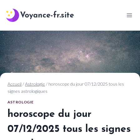
Aller
au
Voyance-fr.site
contenu
Accueil
/
Astrologie
/
horoscope du jour 07/12/2025 tous les
signes astrologiques
ASTROLOGIE
horoscope du jour
07/12/2025 tous les signes