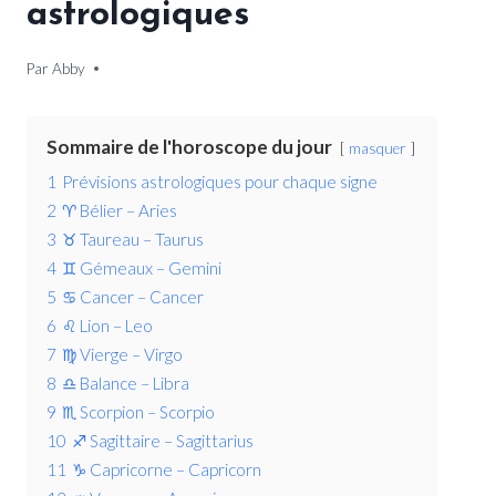
astrologiques
Par
7 décembre 2025
Abby
Sommaire de l'horoscope du jour
masquer
1
Prévisions astrologiques pour chaque signe
2
♈ Bélier – Aries
3
♉ Taureau – Taurus
4
♊ Gémeaux – Gemini
5
♋ Cancer – Cancer
6
♌ Lion – Leo
7
♍ Vierge – Virgo
8
♎ Balance – Libra
9
♏ Scorpion – Scorpio
10
♐ Sagittaire – Sagittarius
11
♑ Capricorne – Capricorn