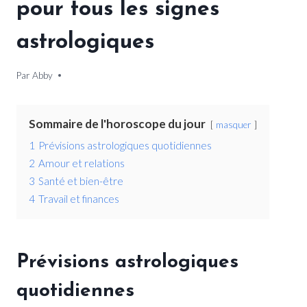
pour tous les signes
astrologiques
Par
4 juillet 2026
Abby
Sommaire de l'horoscope du jour
masquer
1
Prévisions astrologiques quotidiennes
2
Amour et relations
3
Santé et bien-être
4
Travail et finances
Prévisions astrologiques
quotidiennes