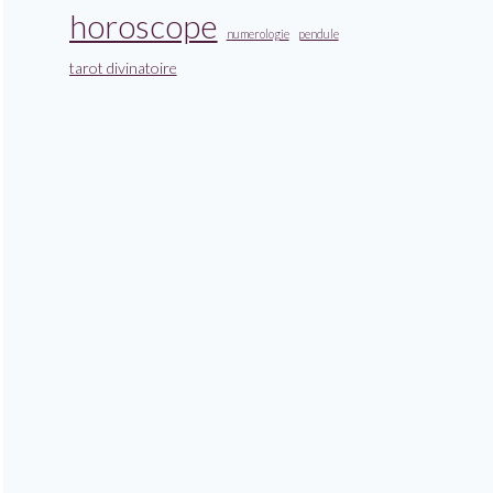
horoscope
numerologie
pendule
tarot divinatoire