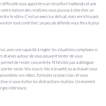
n difficulté vous apportera un réconfort inattendu et une
ns votre maison des relations vous pousse à chercher un
erdre le vôtre. C’est un exercice délicat, mais enrichissant.
 vouloir tout contrôler; un peu de détente vous fera le plus
ui, avec une capacité à régler les situations complexes si
 les drames autour de vous peuvent tenter de vous
s permet de rester concentrée. N’hésitez pas à déléguer
 porter seule. Vos soucis liés à la santé ou au travail vous
assemblez vos idées, formulez un plan clair, et vous
tive si vous évitez les distractions inutiles. Un moment
rgie intérieure.