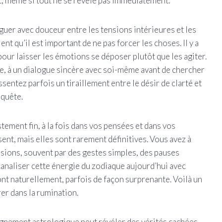
t, même si tout ne se révèle pas immédiatement.
uer avec douceur entre les tensions intérieures et les
ent qu’il est important de ne pas forcer les choses. Il y a
our laisser les émotions se déposer plutôt que les agiter.
ure, à un dialogue sincère avec soi-même avant de chercher
sentez parfois un tiraillement entre le désir de clarté et
 quête.
stement fin, à la fois dans vos pensées et dans vos
ssent, mais elles sont rarement définitives. Vous avez à
sions, souvent par des gestes simples, des pauses
canaliser cette énergie du zodiaque aujourd’hui avec
nt naturellement, parfois de façon surprenante. Voilà un
er dans la rumination.
lignement astrologique peut révéler des vérités cachées,