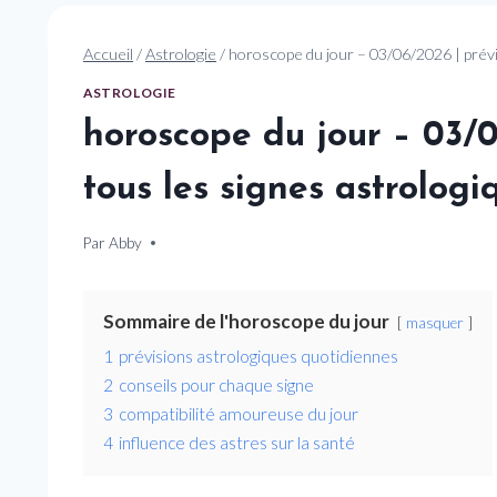
Accueil
/
Astrologie
/
horoscope du jour – 03/06/2026 | prévi
ASTROLOGIE
horoscope du jour – 03/0
tous les signes astrologi
Par
3 juin 2026
Abby
Sommaire de l'horoscope du jour
masquer
1
prévisions astrologiques quotidiennes
2
conseils pour chaque signe
3
compatibilité amoureuse du jour
4
influence des astres sur la santé