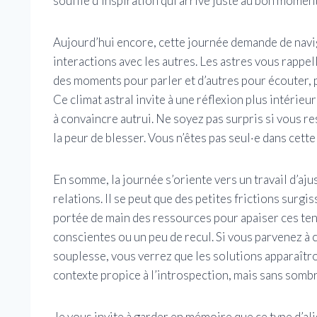
souffle d’inspiration qui arrive juste au bon momen
Aujourd’hui encore, cette journée demande de navig
interactions avec les autres. Les astres vous rappell
des moments pour parler et d’autres pour écouter, p
Ce climat astral invite à une réflexion plus intérie
à convaincre autrui. Ne soyez pas surpris si vous res
la peur de blesser. Vous n’êtes pas seul·e dans cette
En somme, la journée s’oriente vers un travail d’aju
relations. Il se peut que des petites frictions surgi
portée de main des ressources pour apaiser ces ten
conscientes ou un peu de recul. Si vous parvenez à 
souplesse, vous verrez que les solutions apparaîtro
contexte propice à l’introspection, mais sans sombr
Je vous invite à garder en mémoire que ce type d’a