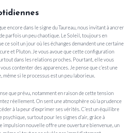
otidiennes
ue encore dans le signe du Taureau, nous invitant à ancrer
de parfois un peu chaotique. Le Soleil, toujours en
e ce soit un jour où les échanges demandent une certaine
cure et Pluton. Je vous avoue que cette configuration
rtout dans les relations proches. Pourtant, elle vous
 vous contenter des apparences. Je pense que c’est une
le, même si le processus est un peu laborieux.
tense que prévu, notamment en raison de cette tension
sentez réellement. On sent une atmosphère où la prudence
céder à la peur d’exprimer ses vérités. C’est un équilibre
 psychique, surtout pour les signes d’air, grâce à
tte impulsion nouvelle offre une ouverture bienvenue, un