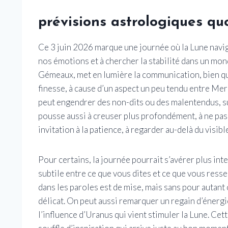
prévisions astrologiques qu
Ce 3 juin 2026 marque une journée où la Lune navig
nos émotions et à chercher la stabilité dans un mon
Gémeaux, met en lumière la communication, bien qu
finesse, à cause d’un aspect un peu tendu entre Mer
peut engendrer des non-dits ou des malentendus, su
pousse aussi à creuser plus profondément, à ne pas
invitation à la patience, à regarder au-delà du visib
Pour certains, la journée pourrait s’avérer plus in
subtile entre ce que vous dites et ce que vous res
dans les paroles est de mise, mais sans pour autant 
délicat. On peut aussi remarquer un regain d’énergie
l’influence d’Uranus qui vient stimuler la Lune. Ce