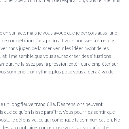
e promenade ou un moment de respiration, vous fera le plus
 en surface, mais je vous avoue que je perçois aussi une
x de compétition. Cela pourrait vous pousser à être plus
er sans juger, de laisser venir les idées avant de les
, et il me semble que vous saurez créer des situations
amour, ne laissez pas la pression extérieure empiéter sur
vous surmener : un rythme plus posé vous aidera à garder
 un long fleuve tranquille. Des tensions peuvent
s que ce qu’on laisse paraître. Vous pourriez sentir que
posture défensive, ce qui complique la communication. Ne
riles; au contraire, concentrez-vous sur vos priorités