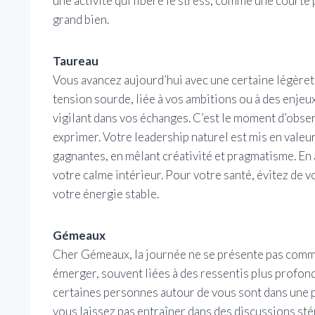
une activité qui libère le stress, comme une court
grand bien.
Taureau
Vous avancez aujourd’hui avec une certaine légèreté
tension sourde, liée à vos ambitions ou à des enjeu
vigilant dans vos échanges. C’est le moment d’observ
exprimer. Votre leadership naturel est mis en valeur
gagnantes, en mêlant créativité et pragmatisme. En 
votre calme intérieur. Pour votre santé, évitez de 
votre énergie stable.
Gémeaux
Cher Gémeaux, la journée ne se présente pas comme
émerger, souvent liées à des ressentis plus profond
certaines personnes autour de vous sont dans une 
vous laissez pas entraîner dans des discussions sté