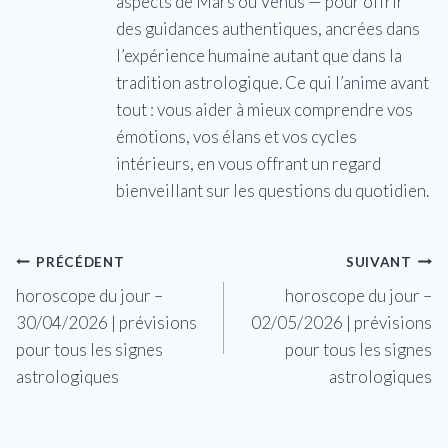
aspects de Mars ou Venus — pour offrir
des guidances authentiques, ancrées dans
l’expérience humaine autant que dans la
tradition astrologique. Ce qui l’anime avant
tout : vous aider à mieux comprendre vos
émotions, vos élans et vos cycles
intérieurs, en vous offrant un regard
bienveillant sur les questions du quotidien.
Navigation
PRÉCÉDENT
SUIVANT
horoscope du jour –
horoscope du jour –
de
30/04/2026 | prévisions
02/05/2026 | prévisions
l’article
pour tous les signes
pour tous les signes
astrologiques
astrologiques