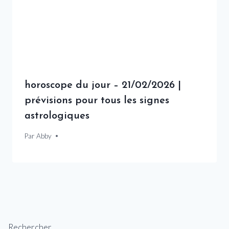
horoscope du jour – 21/02/2026 |
prévisions pour tous les signes
astrologiques
Par
21 février 2026
Abby
Rechercher