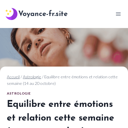
Aller
au
Voyance-fr.site
contenu
Accueil
/
Astrologie
/
Equilibre entre émotions et relation cette
semaine (14 au 20 octobre)
ASTROLOGIE
Equilibre entre émotions
et relation cette semaine