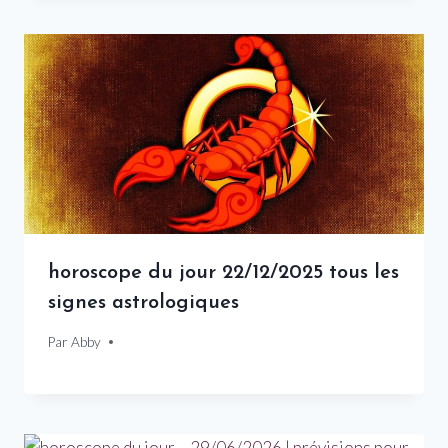
horoscope du jour 22/12/2025 tous les
signes astrologiques
Par
22 décembre 2025
Abby