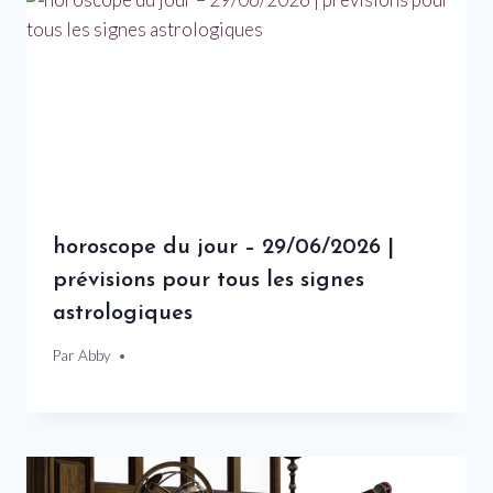
horoscope du jour – 29/06/2026 |
prévisions pour tous les signes
astrologiques
Par
29 juin 2026
Abby