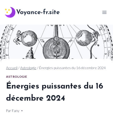
Aller
au
Voyance-fr.site
contenu
Accueil
/
Astrologie
/
Énergies puissantes du 16 décembre 2024
ASTROLOGIE
Énergies puissantes du 16
décembre 2024
Par
16 décembre 2024
Fany