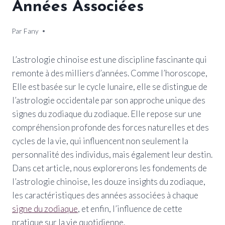
Années Associées
Par
30 octobre 2024
Fany
L’astrologie chinoise est une discipline fascinante qui
remonte à des milliers d’années. Comme l’horoscope,
Elle est basée sur le cycle lunaire, elle se distingue de
l’astrologie occidentale par son approche unique des
signes du zodiaque du zodiaque. Elle repose sur une
compréhension profonde des forces naturelles et des
cycles de la vie, qui influencent non seulement la
personnalité des individus, mais également leur destin.
Dans cet article, nous explorerons les fondements de
l’astrologie chinoise, les douze insights du zodiaque,
les caractéristiques des années associées à chaque
signe du zodiaque
, et enfin, l’influence de cette
pratique sur la vie quotidienne.