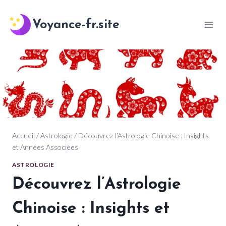
Aller
au
Voyance-fr.site
contenu
Accueil
/
Astrologie
/
Découvrez l’Astrologie Chinoise : Insights
et Années Associées
ASTROLOGIE
Découvrez l’Astrologie
Chinoise : Insights et