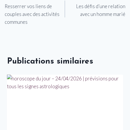
Resserrer vos liens de
Les défis d’une relation
de
couples avec des activités
avec un homme marié
l’article
communes
Publications similaires